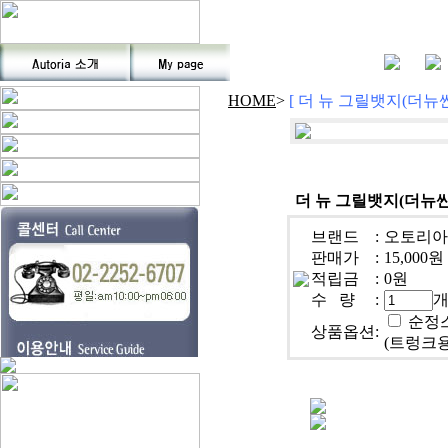
HOME
>
[ 더 뉴 그릴뱃지(더뉴
더 뉴 그릴뱃지(더뉴
브랜드
:
오토리아(A
판매가
:
15,000원
적립금
:
0원
수 량
:
순정스
상품옵션
:
(트렁크용)