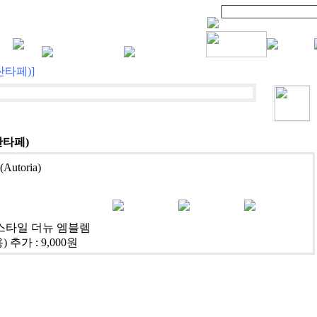
싼타페)]
싼타페)
utoria)
개
타일 더뉴 엠블렘
 추가 : 9,000원